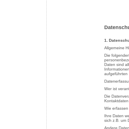
Datenschu
1. Datenschu
Allgemeine H
Die folgenden
personenbezo
Daten sind al
Informatione
aufgeführten
Datenerfassu
Wer ist veran
Die Datenvera
Kontaktdaten
Wie erfassen 
Ihre Daten we
sich z.B. um 
Andere Daten