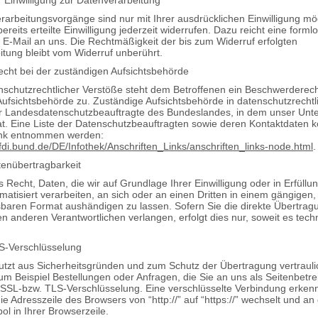
r Einwilligung zur Datenverarbeitung
rarbeitungsvorgänge sind nur mit Ihrer ausdrücklichen Einwilligung mög
ereits erteilte Einwilligung jederzeit widerrufen. Dazu reicht eine forml
r E-Mail an uns. Die Rechtmäßigkeit der bis zum Widerruf erfolgten
tung bleibt vom Widerruf unberührt.
cht bei der zuständigen Aufsichtsbehörde
nschutzrechtlicher Verstöße steht dem Betroffenen ein Beschwerderech
ufsichtsbehörde zu. Zuständige Aufsichtsbehörde in datenschutzrechtl
er Landesdatenschutzbeauftragte des Bundeslandes, in dem unser Un
at. Eine Liste der Datenschutzbeauftragten sowie deren Kontaktdaten 
ink entnommen werden:
fdi.bund.de/DE/Infothek/Anschriften_Links/anschriften_links-node.html
.
tenübertragbarkeit
 Recht, Daten, die wir auf Grundlage Ihrer Einwilligung oder in Erfüllu
matisiert verarbeiten, an sich oder an einen Dritten in einem gängigen,
baren Format aushändigen zu lassen. Sofern Sie die direkte Übertrag
n anderen Verantwortlichen verlangen, erfolgt dies nur, soweit es tech
S-Verschlüsselung
utzt aus Sicherheitsgründen und zum Schutz der Übertragung vertrauli
zum Beispiel Bestellungen oder Anfragen, die Sie an uns als Seitenbetre
 SSL-bzw. TLS-Verschlüsselung. Eine verschlüsselte Verbindung erken
ie Adresszeile des Browsers von “http://” auf “https://” wechselt und a
l in Ihrer Browserzeile.