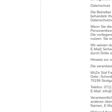
Datenschutz
Die Betreiber
behandeln Ih
Datenschutzvo
Wenn Sie die
Personenbezog
Die vorliegen
nutzen. Sie e
Wir weisen da
E-Mail) Siche
durch Dritte i
Hinweis zur v
Die verantwor
MüZe Süd Fam
Gebr.-Schmi
70199 Stuttga
Telefon: 071
E-Mail: info@
Verantwortlic
anderen über
Namen, E-Mai