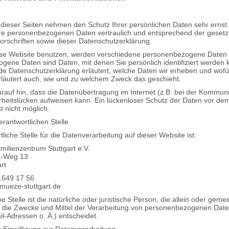
 dieser Seiten nehmen den Schutz Ihrer persönlichen Daten sehr ernst.
re personenbezogenen Daten vertraulich und entsprechend der gesetz
rschriften sowie dieser Datenschutzerklärung.
se Website benutzen, werden verschiedene personenbezogene Daten
ene Daten sind Daten, mit denen Sie persönlich identifiziert werden 
de Datenschutzerklärung erläutert, welche Daten wir erheben und wofür
rläutert auch, wie und zu welchem Zweck das geschieht.
rauf hin, dass die Datenübertragung im Internet (z.B. bei der Kommuni
rheitslücken aufweisen kann. Ein lückenloser Schutz der Daten vor dem
st nicht möglich.
erantwortlichen Stelle
tliche Stelle für die Datenverarbeitung auf dieser Website ist:
ilienzentrum Stuttgart e.V.
d-Weg 13
rt
1.649 17 56
mueze-stuttgart.de
he Stelle ist die natürliche oder juristische Person, die allein oder gem
 die Zwecke und Mittel der Verarbeitung von personenbezogenen Date
l-Adressen o. Ä.) entscheidet.