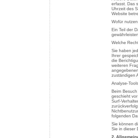
erfasst. Das 
Uhrzeit des S
Website betre
Wofür nutzen
Ein Teil der 
gewährleiste
Welche Recht
Sie haben jed
Ihrer gespei
die Berichtig
weiteren Fra
angegebenen 
zuständigen 
Analyse-Tools
Beim Besuch u
geschieht vo
Surf-Verhalte
zurückverfolg
Nichtbenutzun
folgenden Da
Sie können d
Sie in dieser
2. Allgemein