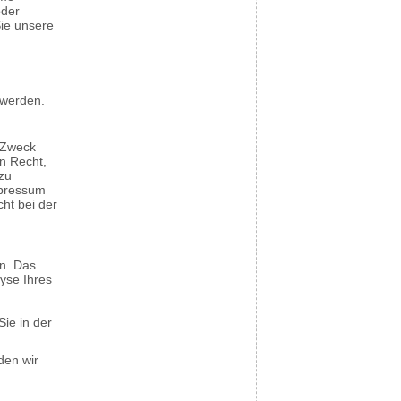
oder
Sie unsere
 werden.
d Zweck
n Recht,
zu
mpressum
ht bei der
en. Das
yse Ihres
Sie in der
den wir