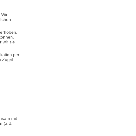
 Wir
lichen
 erhoben.
können.
 wir sie
kation per
 Zugriff
einsam mit
n (z.B.