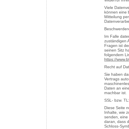
Widerruf Ihre
Viele Datenve
können eine b
Mitteilung pe
Datenverarbei
Beschwerdere
Im Falle date
zuständigen A
Fragen ist d
seinen Sitz h
folgendem L
https://www.b
Recht auf Da
Sie haben das
Vertrags auto
maschinenles
Daten an eine
machbar ist.
SSL- bzw. TL
Diese Seite n
Inhalte, wie 
senden, eine
daran, dass d
Schloss-Symbo