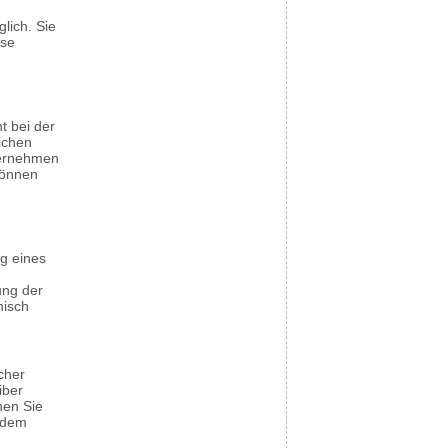
lich. Sie
ose
t bei der
ichen
ternehmen
können
ng eines
ung der
nisch
cher
iber
nen Sie
n dem