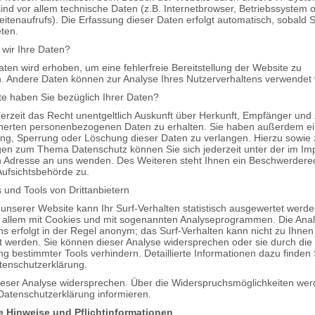
sind vor allem technische Daten (z.B. Internetbrowser, Betriebssystem 
eitenaufrufs). Die Erfassung dieser Daten erfolgt automatisch, sobald 
ten.
 wir Ihre Daten?
Daten wird erhoben, um eine fehlerfreie Bereitstellung der Website zu
n. Andere Daten können zur Analyse Ihres Nutzerverhaltens verwendet
e haben Sie bezüglich Ihrer Daten?
erzeit das Recht unentgeltlich Auskunft über Herkunft, Empfänger un
cherten personenbezogenen Daten zu erhalten. Sie haben außerdem ei
ung, Sperrung oder Löschung dieser Daten zu verlangen. Hierzu sowie 
gen zum Thema Datenschutz können Sie sich jederzeit unter der im I
Adresse an uns wenden. Des Weiteren steht Ihnen ein Beschwerderec
Aufsichtsbehörde zu.
 und Tools von Drittanbietern
nserer Website kann Ihr Surf-Verhalten statistisch ausgewertet werd
r allem mit Cookies und mit sogenannten Analyseprogrammen. Die Anal
ns erfolgt in der Regel anonym; das Surf-Verhalten kann nicht zu Ihnen
t werden. Sie können dieser Analyse widersprechen oder sie durch die
g bestimmter Tools verhindern. Detaillierte Informationen dazu finden 
tenschutzerklärung.
ieser Analyse widersprechen. Über die Widerspruchsmöglichkeiten wer
 Datenschutzerklärung informieren.
e Hinweise und Pflichtinformationen