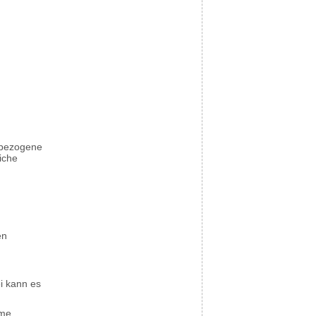
nbezogene
iche
en
i kann es
eme